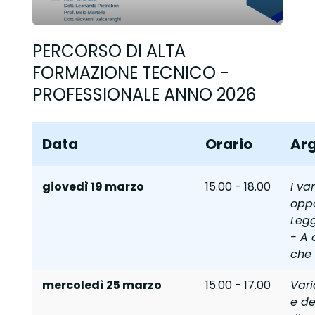
PERCORSO DI ALTA
FORMAZIONE TECNICO -
PROFESSIONALE ANNO 2026
Data
Orario
Ar
giovedì 19 marzo
15.00 - 18.00
I va
oppo
Legg
- A 
che
mercoledì 25 marzo
15.00 - 17.00
Vari
e de