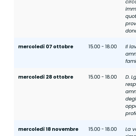
circ
immo
quot
prov
dona
mercoledì 07 ottobre
15.00 - 18.00
Il la
ammi
fami
mercoledì 28 ottobre
15.00 - 18.00
D. L
resp
amm
degl
oppo
prof
mercoledì 18 novembre
15.00 - 18.00
La v