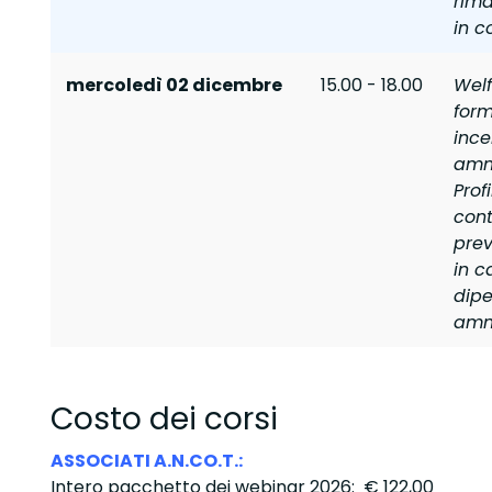
rima
in c
mercoledì 02 dicembre
15.00 - 18.00
Welf
form
ince
ammi
Profi
conta
prev
in c
dipe
ammi
Costo dei corsi
ASSOCIATI A.N.CO.T.:
Intero pacchetto dei webinar 2026: € 122,00