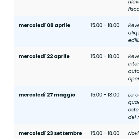
rile
fisca
mercoledì 08 aprile
15.00 - 18.00
Rev
aliq
edili
mercoledì 22 aprile
15.00 - 18.00
Rev
inte
auto
oper
mercoledì 27 maggio
15.00 - 18.00
La c
quad
este
dei 
mercoledì 23 settembre
15.00 - 18.00
Novi