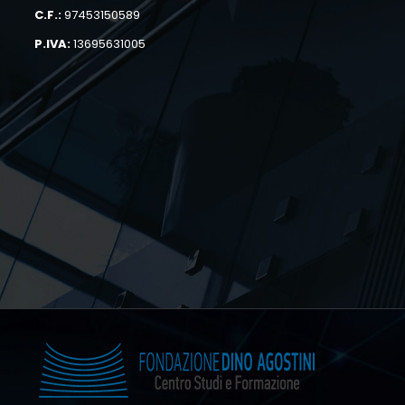
C.F.:
97453150589
P.IVA:
13695631005