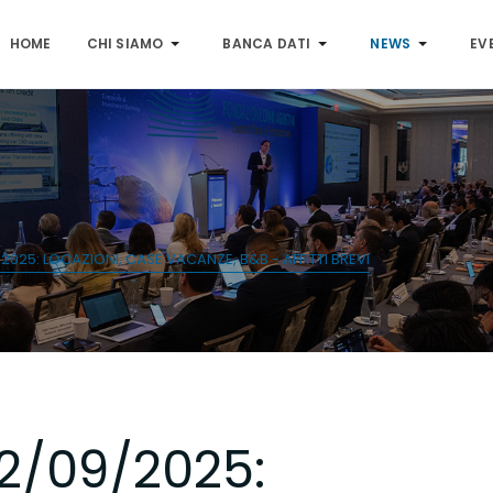
HOME
CHI SIAMO
BANCA DATI
NEWS
EV
025: LOCAZIONI, CASE VACANZE, B&B - AFFITTI BREVI
2/09/2025: